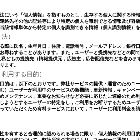
法にいう「個人情報」を指すものとし，生存する個人に関する情
連絡先その他の記述等により特定の個人を識別できる情報及び容
当該情報単体から特定の個人を識別できる情報（個人識別情報）
方法）
る際に氏名，生年月日，住所，電話番号，メールアドレス，銀行
お尋ねすることがあります。また，ユーザーと提携先などとの間
,私どもの提携先（情報提供元，広告主，広告配信先などを含みます
ります。
・利用する目的）
目的は，以下のとおりです。弊社サービスの提供・運営のためユ
む）ユーザーが利用中のサービスの新機能，更新情報，キャンペ
めメンテナンス，重要なお知らせなど必要に応じたご連絡のため
しようとするユーザーの特定をし，ご利用をお断りするためユー
っていただくため有料サービスにおいて，ユーザーに利用料金を
）
性を有すると合理的に認められる場合に限り，個人情報の利用目
後の目的について，弊社所定の方法により，ユーザーに通知し，