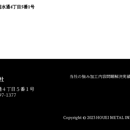
市菊水通4丁目5番1号
当社の強み
加工内容
問題解決実
社
水通４丁目５番１号
97-1377
ー
Copyright © 2023 HOUEI METAL INDU