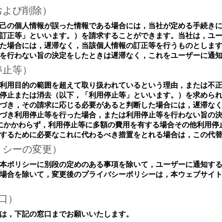
および削除）
己の個人情報が誤った情報である場合には，当社が定める手続き
訂正等」といいます。）を請求することができます。当社は，ユ
た場合には，遅滞なく，当該個人情報の訂正等を行うものとしま
を行わない旨の決定をしたときは遅滞なく，これをユーザーに通
停止等）
利用目的の範囲を超えて取り扱われているという理由，または不
停止または消去（以下，「利用停止等」といいます。）を求めら
づき，その請求に応じる必要があると判断した場合には，遅滞な
づき利用停止等を行った場合，または利用停止等を行わない旨の
にかかわらず，利用停止等に多額の費用を有する場合その他利用停
するために必要なこれに代わるべき措置をとれる場合は，この代
リシーの変更）
本ポリシーに別段の定めのある事項を除いて，ユーザーに通知す
場合を除いて，変更後のプライバシーポリシーは，本ウェブサイ
口）
は，下記の窓口までお願いいたします。