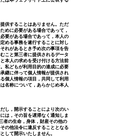
を提供することはありません。ただ
のために必要がある場合であって，
に必要がある場合であって，本人の
の定める事務を遂行することに対し
おそれがあるとき予め次の事項を告
含むこと第三者に提供されるデータ
こと本人の求めを受け付ける方法前
す。私どもが利用目的の達成に必要
の承継に伴って個人情報が提供され
れる個人情報の項目，共同して利用
たは名称について，あらかじめ本人
ただし，開示することにより次のい
合には，その旨を遅滞なく通知しま
第三者の生命，身体，財産その他の
合その他法令に違反することとなる
則として開示いたしません。