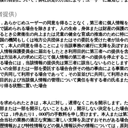
者提供）
，あらかじめユーザーの同意を得ることなく，第三者に個人情報
で認められる場合を除きます。人の生命，身体または財産の保護
るとき公衆衛生の向上または児童の健全な育成の推進のために特
国の機関もしくは地方公共団体またはその委託を受けた者が法令
て，本人の同意を得ることにより当該事務の遂行に支障を及ぼす
人情報保護委員会に届出をしたとき利用目的に第三者への提供を
は方法本人の求めに応じて個人情報の第三者への提供を停止する
る場合には，当該情報の提供先は第三者に該当しないものとしま
いの全部または一部を委託する場合合併その他の事由による事業
で共同して利用する場合であって，その旨並びに共同して利用さ
目的および当該個人情報の管理について責任を有する者の氏名ま
り得る状態に置いた場合
）
を求められたときは，本人に対し，遅滞なくこれを開示します。
部または一部を開示しないこともあり，開示しない決定をした場
ては，1件あたり1，000円の手数料を申し受けます。本人または
合当社の業務の適正な実施に著しい支障を及ぼすおそれがある場
歴情報および特性情報などの個人情報以外の情報については，原