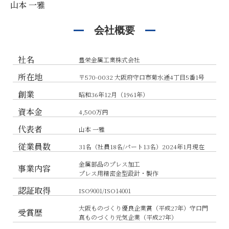
山本 一雅
会社概要
社名
豊栄金属工業株式会社
所在地
〒570-0032 大阪府守口市菊水通4丁目5番1号
創業
昭和36年12月（1961年）
資本金
4,500万円
代表者
山本 一雅
従業員数
31名（社員18名/パート13名）2024年1月現在
金属部品のプレス加工
事業内容
プレス用精密金型設計・製作
認証取得
ISO9001/ISO14001
大阪ものづくり優良企業賞（平成27年）守口門
受賞歴
真ものづくり元気企業（平成27年）